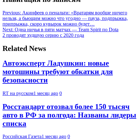
Previous:
Акинфеев о пенальти: «Вратарям вообще ничего
нельзя, а бьющим можно что угодно — пауза, подпрыжка,
припрыжка, скоро кувырок можно будет…
Next:
Одна ничья в пяти матчах — Team Spirit по Dota
2 проводят худшую серию с 2020 года
Related News
Автоэксперт Ладушкин: новые
мотошины требуют обкатки для
безопасности
RT на русском
1 месяц ago
0
Росстандарт отозвал более 150 тысяч
авто в РФ за полгода: Названы лидеры
списка
Российская Газета
1 месяц ago
0