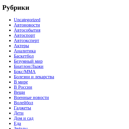
Рубрики
Uncategorized
Автоновости
Автособытия
Автоспорт
Автоэксперт
Актеры
Аналитика
Баскетбол
Безумный мир
Биатлон/Лыжи
Бокс/MMA
Болезни и лекарства
В мире
В России
Вещи
Военные новости
Волейбол
Гаджеты
Дети
Дом и сад
Еда
Звёзды