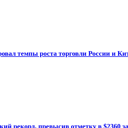
овал темпы роста торговли России и Ки
кий рекорд, превысив отметку в $2360 з