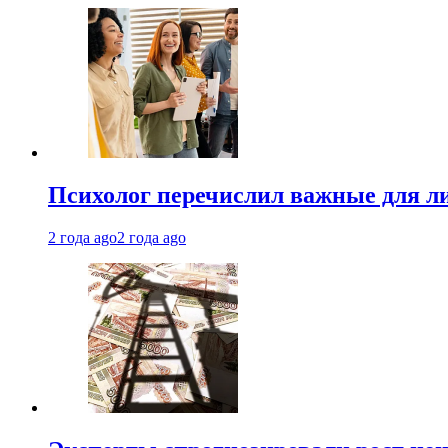
Психолог перечислил важные для ли
2 года ago
2 года ago