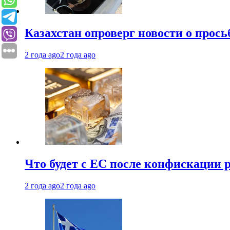
Казахстан опроверг новости о прось
2 года ago
2 года ago
Что будет с ЕС после конфискации 
2 года ago
2 года ago