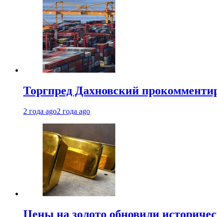
Торгпред Дахновский прокомментир
2 года ago
2 года ago
Цены на золото обновили историчес