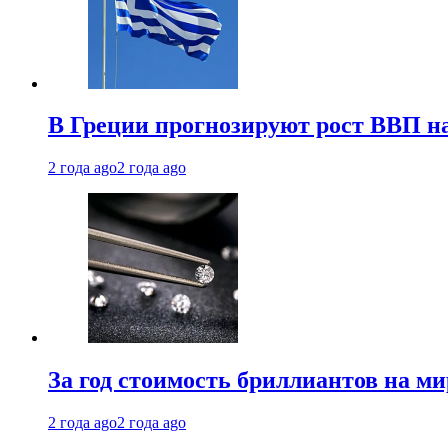
В Греции прогнозируют рост ВВП на
2 года ago
2 года ago
За год стоимость бриллиантов на м
2 года ago
2 года ago