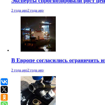
Эксперты спрогнозировали рост цен 
2 года ago
2 года ago
В Европе согласились ограничить 
2 года ago
2 года ago