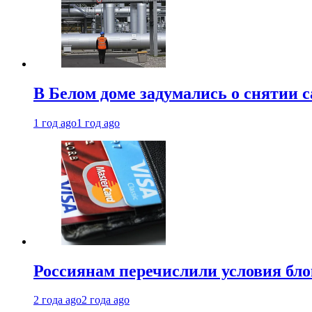
В Белом доме задумались о снятии 
1 год ago
1 год ago
Россиянам перечислили условия бл
2 года ago
2 года ago