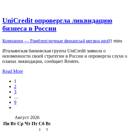
UniCredit опровергла ликвидацию
бизнеса в России
Компании — Рамблер/личные финансы
4 месяца ago
0
1 mins
Итальянская банковская группа UniCredit заявила о
неизменности своей стратегии в России и опровергла слухи о
планах ликвидации, сообщает Reuters.
Read More
1
2
3
…
9
Август 2026
Пн
Вт
Ср
Чт
Пт
Сб
Вс
1
2