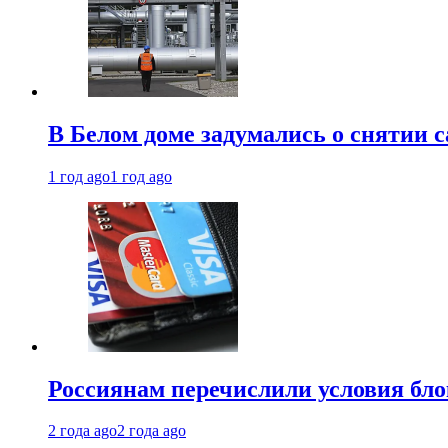
В Белом доме задумались о снятии 
1 год ago
1 год ago
Россиянам перечислили условия бл
2 года ago
2 года ago