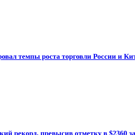
овал темпы роста торговли России и Ки
кий рекорд, превысив отметку в $2360 з