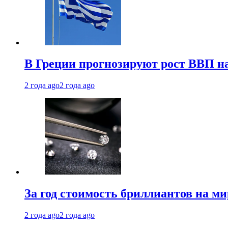
В Греции прогнозируют рост ВВП на
2 года ago
2 года ago
За год стоимость бриллиантов на м
2 года ago
2 года ago