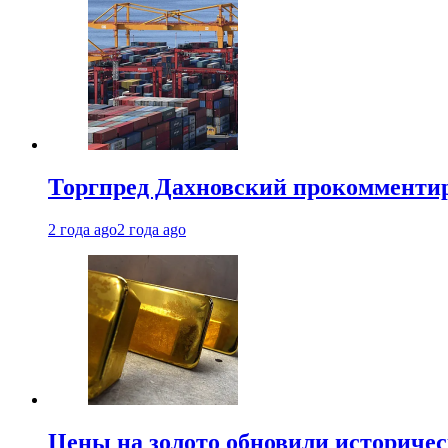
Торгпред Дахновский прокомментир
2 года ago
2 года ago
Цены на золото обновили историчес