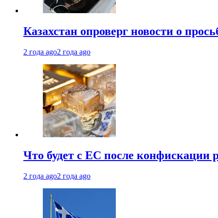
Казахстан опроверг новости о прось
2 года ago
2 года ago
Что будет с ЕС после конфискации 
2 года ago
2 года ago