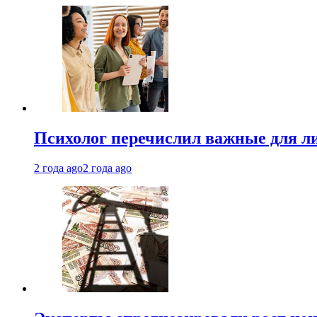
Психолог перечислил важные для ли
2 года ago
2 года ago