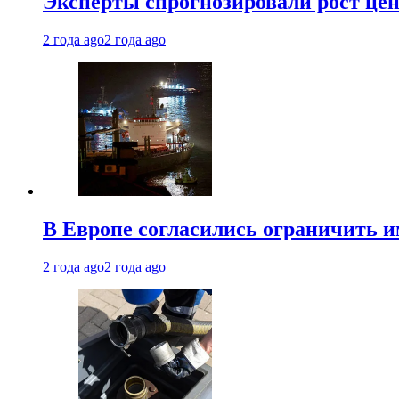
Эксперты спрогнозировали рост цен 
2 года ago
2 года ago
В Европе согласились ограничить 
2 года ago
2 года ago