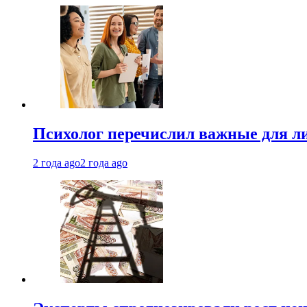
Психолог перечислил важные для ли
2 года ago
2 года ago