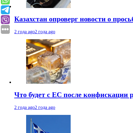
Казахстан опроверг новости о прось
2 года ago
2 года ago
Что будет с ЕС после конфискации 
2 года ago
2 года ago