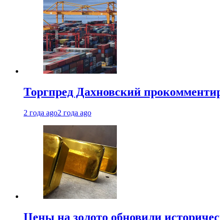
Торгпред Дахновский прокомментир
2 года ago
2 года ago
Цены на золото обновили историчес