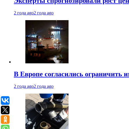
Эксперты спрогнозировали рост цен 
2 года ago
2 года ago
В Европе согласились ограничить 
2 года ago
2 года ago