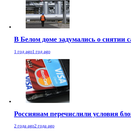
В Белом доме задумались о снятии 
1 год ago
1 год ago
Россиянам перечислили условия бл
2 года ago
2 года ago