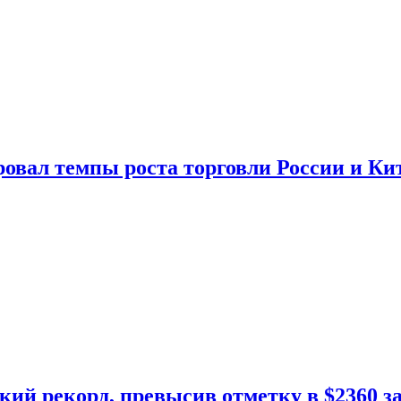
овал темпы роста торговли России и Ки
кий рекорд, превысив отметку в $2360 з