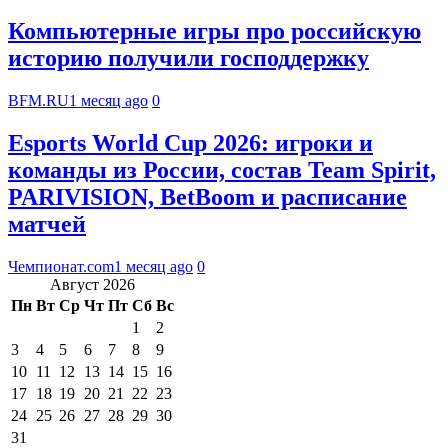
Компьютерные игры про российскую
историю получили господдержку
BFM.RU
1 месяц ago
0
Esports World Cup 2026: игроки и
команды из России, состав Team Spirit,
PARIVISION, BetBoom и расписание
матчей
Чемпионат.com
1 месяц ago
0
Август 2026
Пн
Вт
Ср
Чт
Пт
Сб
Вс
1
2
3
4
5
6
7
8
9
10
11
12
13
14
15
16
17
18
19
20
21
22
23
24
25
26
27
28
29
30
31