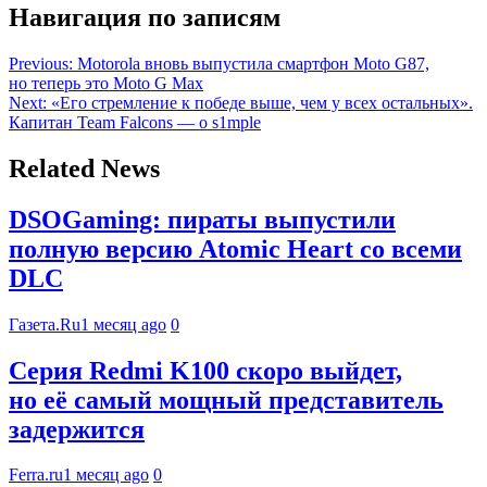
Навигация по записям
Previous:
Motorola вновь выпустила смартфон Moto G87,
но теперь это Moto G Max
Next:
«Его стремление к победе выше, чем у всех остальных».
Капитан Team Falcons — о s1mple
Related News
DSOGaming: пираты выпустили
полную версию Atomic Heart со всеми
DLC
Газета.Ru
1 месяц ago
0
Серия Redmi K100 скоро выйдет,
но её самый мощный представитель
задержится
Ferra.ru
1 месяц ago
0