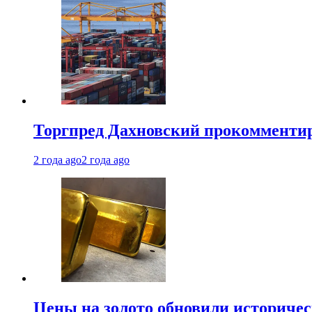
Торгпред Дахновский прокомментир
2 года ago
2 года ago
Цены на золото обновили историчес