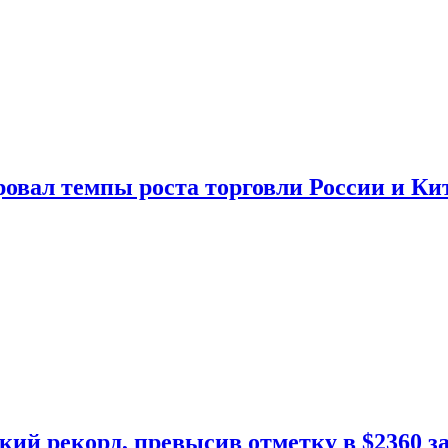
овал темпы роста торговли России и Ки
кий рекорд, превысив отметку в $2360 з