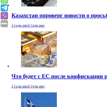
Казахстан опроверг новости о прось
2 года ago
2 года ago
Что будет с ЕС после конфискации 
2 года ago
2 года ago