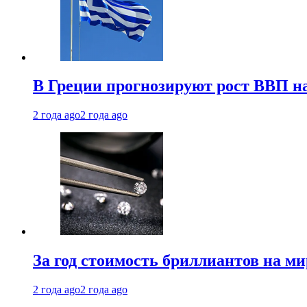
В Греции прогнозируют рост ВВП на
2 года ago
2 года ago
За год стоимость бриллиантов на м
2 года ago
2 года ago