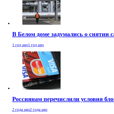
В Белом доме задумались о снятии 
1 год ago
1 год ago
Россиянам перечислили условия бл
2 года ago
2 года ago