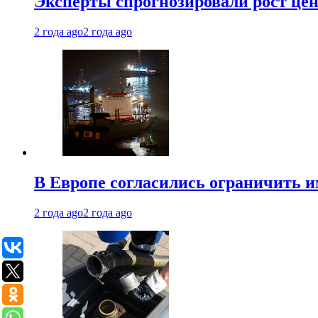
Эксперты спрогнозировали рост цен 
2 года ago
2 года ago
В Европе согласились ограничить 
2 года ago
2 года ago