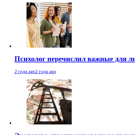
Психолог перечислил важные для ли
2 года ago
2 года ago