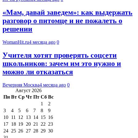
«Мам, давай заведем»: как выдержать
разговор о питомце и не пожалеть о
решении
WomanHit.ru
4 месяца ago
0
Учителя хотят проверять соцсети
школьников: зачем им это нужно и
можно ли отказаться
Вечерняя Москва
4 месяца ago
0
Август 2026
Пн
Вт
Ср
Чт
Пт
Сб
Вс
1
2
3
4
5
6
7
8
9
10
11
12
13
14
15
16
17
18
19
20
21
22
23
24
25
26
27
28
29
30
31