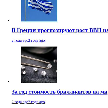
В Греции прогнозируют рост ВВП на
2 года ago
2 года ago
За год стоимость бриллиантов на м
2 года ago
2 года ago