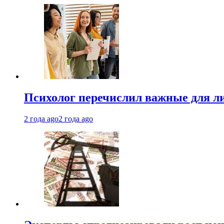
Психолог перечислил важные для ли
2 года ago
2 года ago