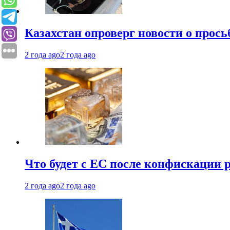
Казахстан опроверг новости о прось
2 года ago
2 года ago
Что будет с ЕС после конфискации 
2 года ago
2 года ago