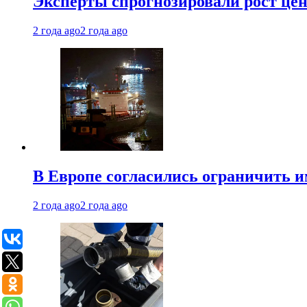
Эксперты спрогнозировали рост цен 
2 года ago
2 года ago
В Европе согласились ограничить 
2 года ago
2 года ago