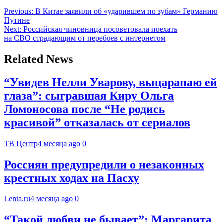
Previous:
В Китае заявили об «ударившем по зубам» Германию
Путине
Next:
Российская чиновница посоветовала поехать
на СВО страдающим от перебоев с интернетом
Related News
“Увидев Нелли Уварову, выцарапаю ей
глаза”: сыгравшая Киру Ольга
Ломоносова после “Не родись
красивой” отказалась от сериалов
ТВ Центр
4 месяца ago
0
Россиян предупредили о незаконных
крестных ходах на Пасху
Lenta.ru
4 месяца ago
0
“Такой любви не бывает”: Маргарита