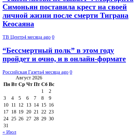
Симоньян поставила крест на своей
личной жизни после смерти Тиграна
Кеосаяна
ТВ Центр
4 месяца ago
0
“Бессмертный полк” в этом году
пройдет и очно, и в онлайн-формате
Российская Газета
4 месяца ago
0
Август 2026
Пн
Вт
Ср
Чт
Пт
Сб
Вс
1
2
3
4
5
6
7
8
9
10
11
12
13
14
15
16
17
18
19
20
21
22
23
24
25
26
27
28
29
30
31
« Июл