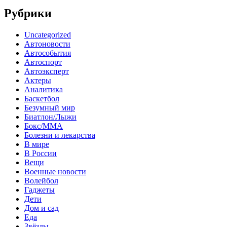
Рубрики
Uncategorized
Автоновости
Автособытия
Автоспорт
Автоэксперт
Актеры
Аналитика
Баскетбол
Безумный мир
Биатлон/Лыжи
Бокс/MMA
Болезни и лекарства
В мире
В России
Вещи
Военные новости
Волейбол
Гаджеты
Дети
Дом и сад
Еда
Звёзды