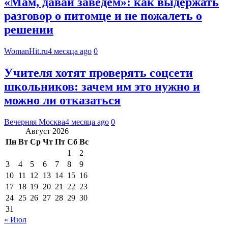
«Мам, давай заведем»: как выдержать
разговор о питомце и не пожалеть о
решении
WomanHit.ru
4 месяца ago
0
Учителя хотят проверять соцсети
школьников: зачем им это нужно и
можно ли отказаться
Вечерняя Москва
4 месяца ago
0
Август 2026
Пн
Вт
Ср
Чт
Пт
Сб
Вс
1
2
3
4
5
6
7
8
9
10
11
12
13
14
15
16
17
18
19
20
21
22
23
24
25
26
27
28
29
30
31
« Июл