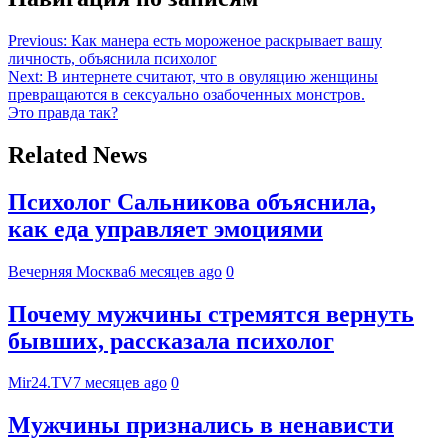
Previous:
Как манера есть мороженое раскрывает вашу
личность, объяснила психолог
Next:
В интернете считают, что в овуляцию женщины
превращаются в сексуально озабоченных монстров.
Это правда так?
Related News
Психолог Сальникова объяснила,
как еда управляет эмоциями
Вечерняя Москва
6 месяцев ago
0
Почему мужчины стремятся вернуть
бывших, рассказала психолог
Mir24.TV
7 месяцев ago
0
Мужчины признались в ненависти