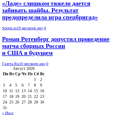
«Ладе» слишком тяжело дается
забивать шайбы. Результат
предопределила игра спецбригад»
Sports.ru
10 месяцев ago
0
Роман Ротенберг допустил проведение
матча сборных России
и США в будущем
Газета.Ru
10 месяцев ago
0
Август 2026
Пн
Вт
Ср
Чт
Пт
Сб
Вс
1
2
3
4
5
6
7
8
9
10
11
12
13
14
15
16
17
18
19
20
21
22
23
24
25
26
27
28
29
30
31
« Июл