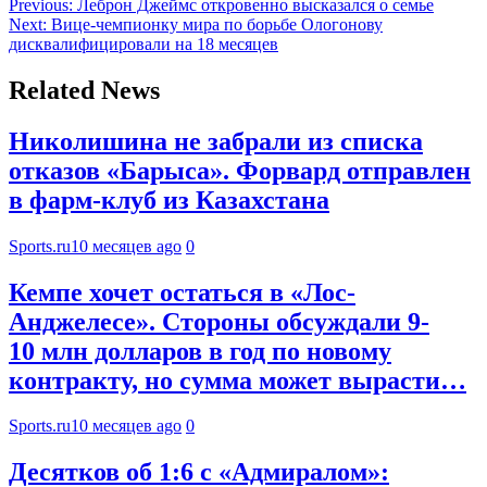
Previous:
Леброн Джеймс откровенно высказался о семье
Next:
Вице-чемпионку мира по борьбе Ологонову
дисквалифицировали на 18 месяцев
Related News
Николишина не забрали из списка
отказов «Барыса». Форвард отправлен
в фарм-клуб из Казахстана
Sports.ru
10 месяцев ago
0
Кемпе хочет остаться в «Лос-
Анджелесе». Стороны обсуждали 9-
10 млн долларов в год по новому
контракту, но сумма может вырасти…
Sports.ru
10 месяцев ago
0
Десятков об 1:6 с «Адмиралом»: