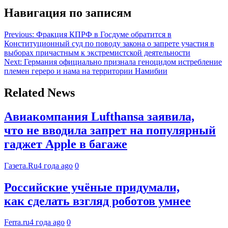
Навигация по записям
Previous:
Фракция КПРФ в Госдуме обратится в
Конституционный суд по поводу закона о запрете участия в
выборах причастным к экстремистской деятельности
Next:
Германия официально признала геноцидом истребление
племен гереро и нама на территории Намибии
Related News
Авиакомпания Lufthansa заявила,
что не вводила запрет на популярный
гаджет Apple в багаже
Газета.Ru
4 года ago
0
Российские учёные придумали,
как сделать взгляд роботов умнее
Ferra.ru
4 года ago
0