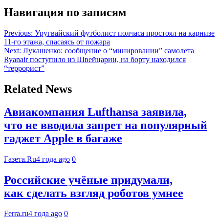
Навигация по записям
Previous:
Уругвайский футболист полчаса простоял на карнизе
11-го этажа, спасаясь от пожара
Next:
Лукашенко: сообщение о “минировании” самолета
Ryanair поступило из Швейцарии, на борту находился
“террорист”
Related News
Авиакомпания Lufthansa заявила,
что не вводила запрет на популярный
гаджет Apple в багаже
Газета.Ru
4 года ago
0
Российские учёные придумали,
как сделать взгляд роботов умнее
Ferra.ru
4 года ago
0