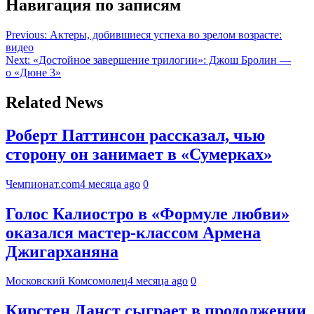
Навигация по записям
Previous:
Актеры, добившиеся успеха во зрелом возрасте:
видео
Next:
«Достойное завершение трилогии»: Джош Бролин —
о «Дюне 3»
Related News
Роберт Паттинсон рассказал, чью
сторону он занимает в «Сумерках»
Чемпионат.com
4 месяца ago
0
Голос Калиостро в «Формуле любви»
оказался мастер-классом Армена
Джигарханяна
Московский Комсомолец
4 месяца ago
0
Кирстен Данст сыграет в продолжении