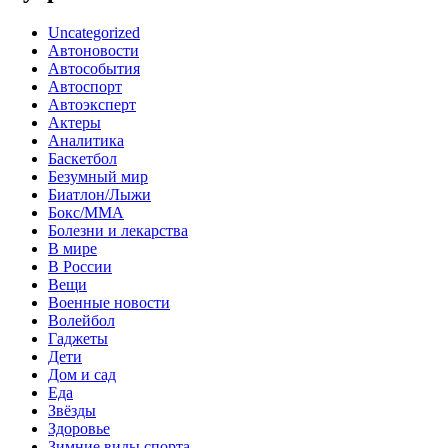
Uncategorized
Автоновости
Автособытия
Автоспорт
Автоэксперт
Актеры
Аналитика
Баскетбол
Безумный мир
Биатлон/Лыжи
Бокс/MMA
Болезни и лекарства
В мире
В России
Вещи
Военные новости
Волейбол
Гаджеты
Дети
Дом и сад
Еда
Звёзды
Здоровье
Зимние виды спорта