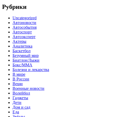
Рубрики
Uncategorized
Автоновости
Автособытия
Автоспорт
Автоэксперт
Актеры
Аналитика
Баскетбол
Безумный мир
Биатлон/Лыжи
Бокс/MMA
Болезни и лекарства
В мире
В России
Вещи
Военные новости
Волейбол
Гаджеты
Дети
Дом и сад
Еда
Звёзды