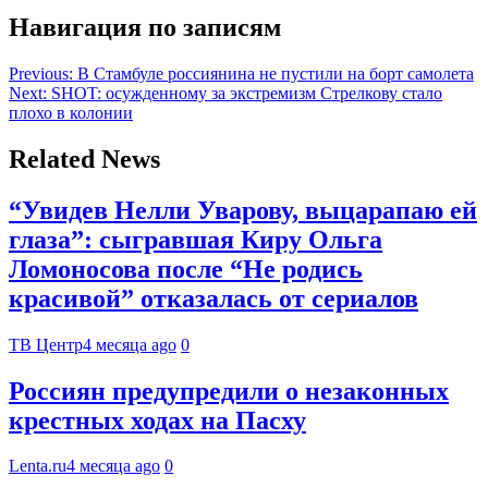
Навигация по записям
Previous:
В Стамбуле россиянина не пустили на борт самолета
Next:
SHOT: осужденному за экстремизм Стрелкову стало
плохо в колонии
Related News
“Увидев Нелли Уварову, выцарапаю ей
глаза”: сыгравшая Киру Ольга
Ломоносова после “Не родись
красивой” отказалась от сериалов
ТВ Центр
4 месяца ago
0
Россиян предупредили о незаконных
крестных ходах на Пасху
Lenta.ru
4 месяца ago
0