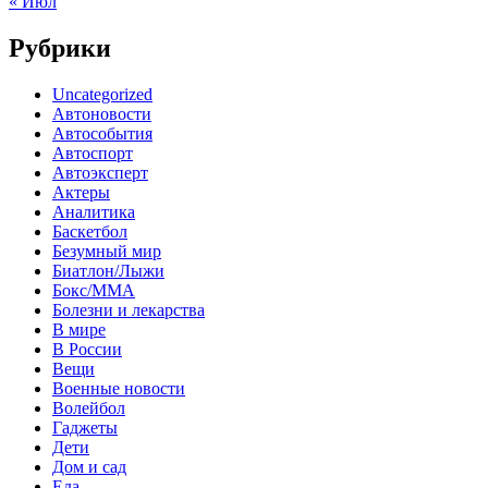
« Июл
Рубрики
Uncategorized
Автоновости
Автособытия
Автоспорт
Автоэксперт
Актеры
Аналитика
Баскетбол
Безумный мир
Биатлон/Лыжи
Бокс/MMA
Болезни и лекарства
В мире
В России
Вещи
Военные новости
Волейбол
Гаджеты
Дети
Дом и сад
Еда