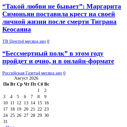
“Такой любви не бывает”: Маргарита
Симоньян поставила крест на своей
личной жизни после смерти Тиграна
Кеосаяна
ТВ Центр
4 месяца ago
0
“Бессмертный полк” в этом году
пройдет и очно, и в онлайн-формате
Российская Газета
4 месяца ago
0
Август 2026
Пн
Вт
Ср
Чт
Пт
Сб
Вс
1
2
3
4
5
6
7
8
9
10
11
12
13
14
15
16
17
18
19
20
21
22
23
24
25
26
27
28
29
30
31