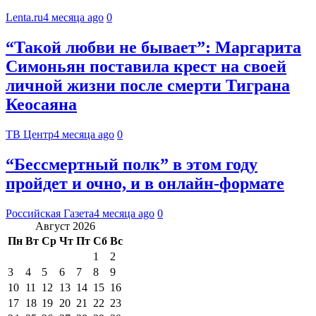
Lenta.ru
4 месяца ago
0
“Такой любви не бывает”: Маргарита
Симоньян поставила крест на своей
личной жизни после смерти Тиграна
Кеосаяна
ТВ Центр
4 месяца ago
0
“Бессмертный полк” в этом году
пройдет и очно, и в онлайн-формате
Российская Газета
4 месяца ago
0
Август 2026
Пн
Вт
Ср
Чт
Пт
Сб
Вс
1
2
3
4
5
6
7
8
9
10
11
12
13
14
15
16
17
18
19
20
21
22
23