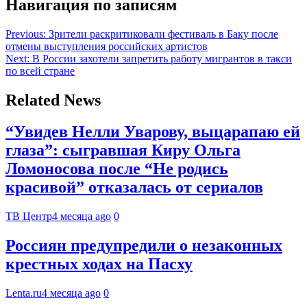
Навигация по записям
Previous:
Зрители раскритиковали фестиваль в Баку после
отмены выступления российских артистов
Next:
В России захотели запретить работу мигрантов в такси
по всей стране
Related News
“Увидев Нелли Уварову, выцарапаю ей
глаза”: сыгравшая Киру Ольга
Ломоносова после “Не родись
красивой” отказалась от сериалов
ТВ Центр
4 месяца ago
0
Россиян предупредили о незаконных
крестных ходах на Пасху
Lenta.ru
4 месяца ago
0