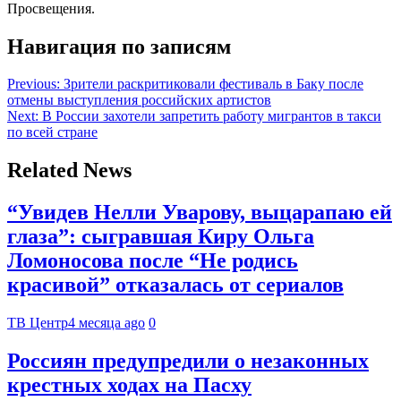
Просвещения.
Навигация по записям
Previous:
Зрители раскритиковали фестиваль в Баку после
отмены выступления российских артистов
Next:
В России захотели запретить работу мигрантов в такси
по всей стране
Related News
“Увидев Нелли Уварову, выцарапаю ей
глаза”: сыгравшая Киру Ольга
Ломоносова после “Не родись
красивой” отказалась от сериалов
ТВ Центр
4 месяца ago
0
Россиян предупредили о незаконных
крестных ходах на Пасху