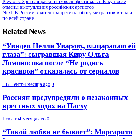
Previous:
Зрители раскритиковали фестиваль в Баку после
отмены выступления российских артистов
Next:
В России захотели запретить работу мигрантов в такси
по всей стране
Related News
“Увидев Нелли Уварову, выцарапаю ей
глаза”: сыгравшая Киру Ольга
Ломоносова после “Не родись
красивой” отказалась от сериалов
ТВ Центр
4 месяца ago
0
Россиян предупредили о незаконных
крестных ходах на Пасху
Lenta.ru
4 месяца ago
0
“Такой любви не бывает”: Маргарита