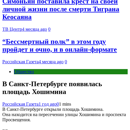
Симоньян поставила крест на своей
личной жизни после смерти Тиграна
Кеосаяна
ТВ Центр
4 месяца ago
0
“Бессмертный полк” в этом году
пройдет и очно, и в онлайн-формате
Российская Газета
4 месяца ago
0
Общество
В Санкт-Петербурге появилась
площадь Хошимина
Российская Газета
1 год ago
0
1 mins
В Санкт-Петербурге открыли площадь Хошимина.
Она находится на пересечении улицы Хошимина и проспекта
Просвещения.