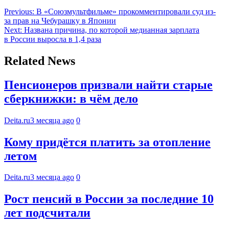
Previous:
В «Союзмультфильме» прокомментировали суд из-
за прав на Чебурашку в Японии
Next:
Названа причина, по которой медианная зарплата
в России выросла в 1,4 раза
Related News
Пенсионеров призвали найти старые
сберкнижки: в чём дело
Deita.ru
3 месяца ago
0
Кому придётся платить за отопление
летом
Deita.ru
3 месяца ago
0
Рост пенсий в России за последние 10
лет подсчитали