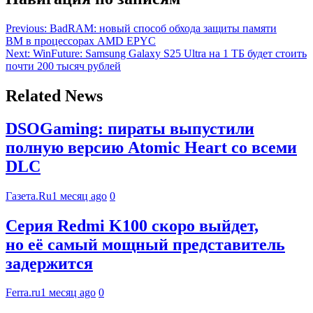
Previous:
BadRAM: новый способ обхода защиты памяти
ВМ в процессорах AMD EPYC
Next:
WinFuture: Samsung Galaxy S25 Ultra на 1 ТБ будет стоить
почти 200 тысяч рублей
Related News
DSOGaming: пираты выпустили
полную версию Atomic Heart со всеми
DLC
Газета.Ru
1 месяц ago
0
Серия Redmi K100 скоро выйдет,
но её самый мощный представитель
задержится
Ferra.ru
1 месяц ago
0