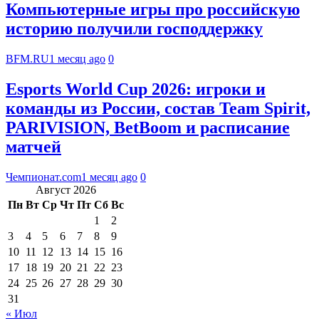
Компьютерные игры про российскую
историю получили господдержку
BFM.RU
1 месяц ago
0
Esports World Cup 2026: игроки и
команды из России, состав Team Spirit,
PARIVISION, BetBoom и расписание
матчей
Чемпионат.com
1 месяц ago
0
Август 2026
Пн
Вт
Ср
Чт
Пт
Сб
Вс
1
2
3
4
5
6
7
8
9
10
11
12
13
14
15
16
17
18
19
20
21
22
23
24
25
26
27
28
29
30
31
« Июл