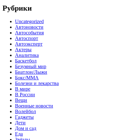
Рубрики
Uncategorized
Автоновости
Автособытия
Автоспорт
Автоэксперт
Актеры
Аналитика
Баскетбол
Безумный мир
Биатлон/Лыжи
Бокс/MMA
Болезни и лекарства
В мире
В России
Вещи
Военные новости
Волейбол
Гаджеты
Дети
Дом и сад
Еда
Звёзды