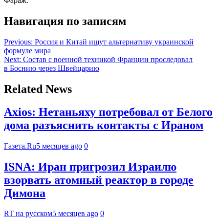
Фараж.
Навигация по записям
Previous:
Россия и Китай ищут альтернативу украинской
формуле мира
Next:
Состав с военной техникой Франции проследовал
в Боснию через Швейцарию
Related News
Axios: Нетаньяху потребовал от Белого
дома разъяснить контакты с Ираном
Газета.Ru
5 месяцев ago
0
ISNA: Иран пригрозил Израилю
взорвать атомный реактор в городе
Димона
RT на русском
5 месяцев ago
0