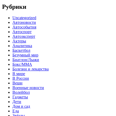
Рубрики
Uncategorized
Автоновости
Автособытия
Автоспорт
Автоэксперт
Актеры
Аналитика
Баскетбол
Безумный мир
Биатлон/Лыжи
Бокс/MMA
Болезни и лекарства
В мире
В России
Вещи
Военные новости
Волейбол
Гаджеты
Дети
Дом и сад
Еда
Звёзды