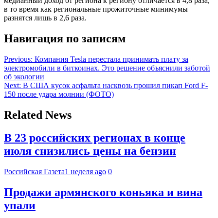
медианный доход от региона к региону отличается в 4,8 раза,
в то время как региональные прожиточные минимумы
разнятся лишь в 2,6 раза.
Навигация по записям
Previous:
Компания Tesla перестала принимать плату за
электромобили в биткоинах. Это решение объяснили заботой
об экологии
Next:
В США кусок асфальта насквозь прошил пикап Ford F-
150 после удара молнии (ФОТО)
Related News
В 23 российских регионах в конце
июля снизились цены на бензин
Российская Газета
1 неделя ago
0
Продажи армянского коньяка и вина
упали