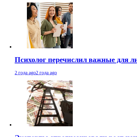
Психолог перечислил важные для ли
2 года ago
2 года ago