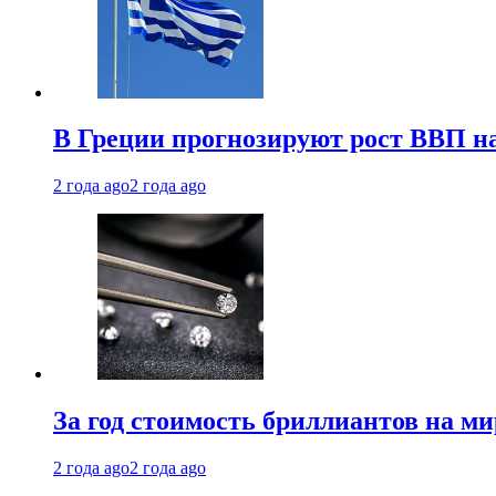
В Греции прогнозируют рост ВВП на
2 года ago
2 года ago
За год стоимость бриллиантов на м
2 года ago
2 года ago