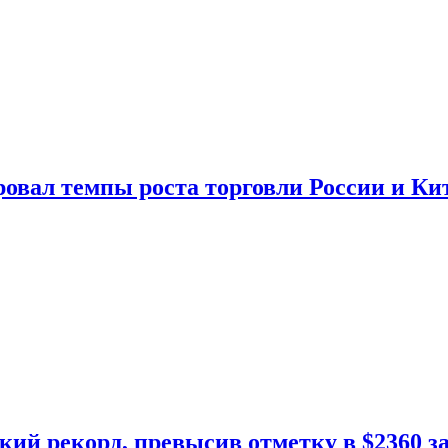
овал темпы роста торговли России и Ки
кий рекорд, превысив отметку в $2360 з