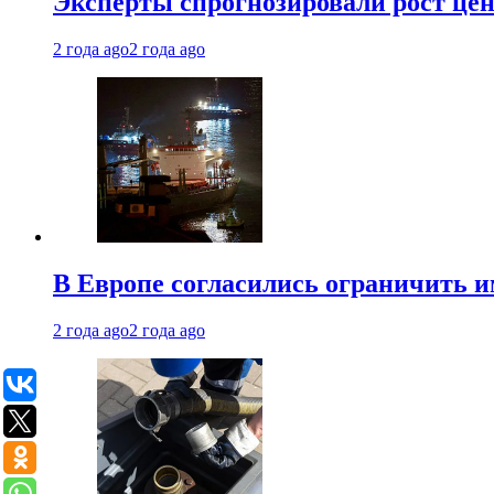
Эксперты спрогнозировали рост цен 
2 года ago
2 года ago
В Европе согласились ограничить 
2 года ago
2 года ago