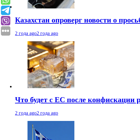
Казахстан опроверг новости о прось
2 года ago
2 года ago
Что будет с ЕС после конфискации 
2 года ago
2 года ago