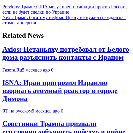
Previous:
Трамп: США могут ввести санкции против России,
если не будет сделки по Украине
Next:
Трамп: богатому нефтью Ирану не нужна гражданская
атомная энергия
Related News
Axios: Нетаньяху потребовал от Белого
дома разъяснить контакты с Ираном
Газета.Ru
5 месяцев ago
0
ISNA: Иран пригрозил Израилю
взорвать атомный реактор в городе
Димона
RT на русском
5 месяцев ago
0
Советники Трампа призвали
его срочно «объявить победу» в войне