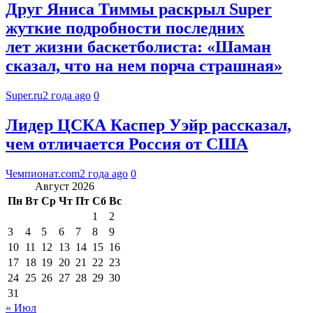
Друг Яниса Тиммы раскрыл Super
жуткие подробности последних
лет жизни баскетболиста: «Шаман
сказал, что на нем порча страшная»
Super.ru
2 года ago
0
Лидер ЦСКА Каспер Уэйр рассказал,
чем отличается Россия от США
Чемпионат.com
2 года ago
0
Август 2026
Пн
Вт
Ср
Чт
Пт
Сб
Вс
1
2
3
4
5
6
7
8
9
10
11
12
13
14
15
16
17
18
19
20
21
22
23
24
25
26
27
28
29
30
31
« Июл