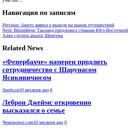
участие…
Навигация по записям
Previous:
Авито заявил о выходе на рынок путешествий
Next:
Bloomberg: Таиланд предложил странам Юго-Восточной
Азии сделать аналог Шенгена
Related News
«Фенербахче» намерен продлить
сотрудничество с Шарунасом
Ясикявичюсом
Sports.ru
10 месяцев ago
0
Леброн Джеймс откровенно
высказался о семье
Чемпионат.com
10 месяцев ago
0