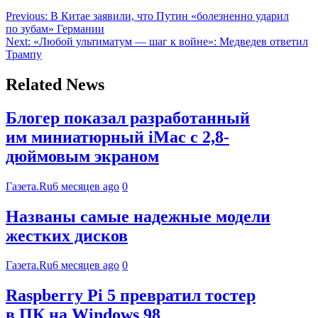
Previous:
В Китае заявили, что Путин «болезненно ударил
по зубам» Германии
Next:
«Любой ультиматум — шаг к войне»: Медведев ответил
Трампу
Related News
Блогер показал разработанный
им миниатюрный iMac с 2,8-
дюймовым экраном
Газета.Ru
6 месяцев ago
0
Названы самые надежные модели
жестких дисков
Газета.Ru
6 месяцев ago
0
Raspberry Pi 5 превратил тостер
в ПК на Windows 98