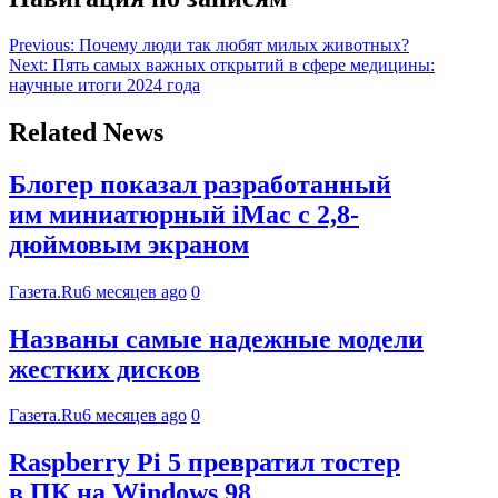
Previous:
Почему люди так любят милых животных?
Next:
Пять самых важных открытий в сфере медицины:
научные итоги 2024 года
Related News
Блогер показал разработанный
им миниатюрный iMac с 2,8-
дюймовым экраном
Газета.Ru
6 месяцев ago
0
Названы самые надежные модели
жестких дисков
Газета.Ru
6 месяцев ago
0
Raspberry Pi 5 превратил тостер
в ПК на Windows 98