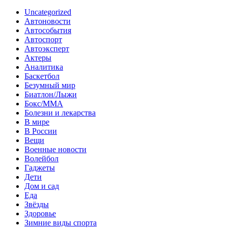
Uncategorized
Автоновости
Автособытия
Автоспорт
Автоэксперт
Актеры
Аналитика
Баскетбол
Безумный мир
Биатлон/Лыжи
Бокс/MMA
Болезни и лекарства
В мире
В России
Вещи
Военные новости
Волейбол
Гаджеты
Дети
Дом и сад
Еда
Звёзды
Здоровье
Зимние виды спорта