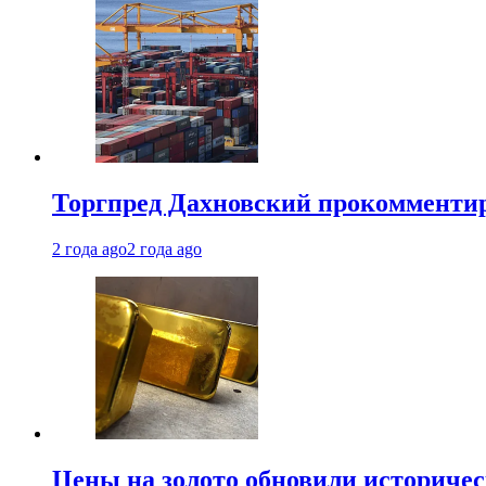
Торгпред Дахновский прокомментир
2 года ago
2 года ago
Цены на золото обновили историчес