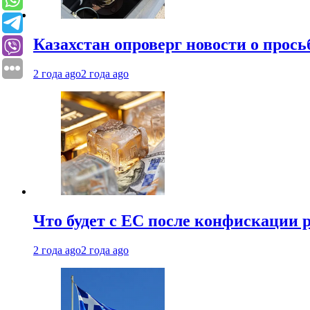
Казахстан опроверг новости о прось
2 года ago
2 года ago
Что будет с ЕС после конфискации 
2 года ago
2 года ago