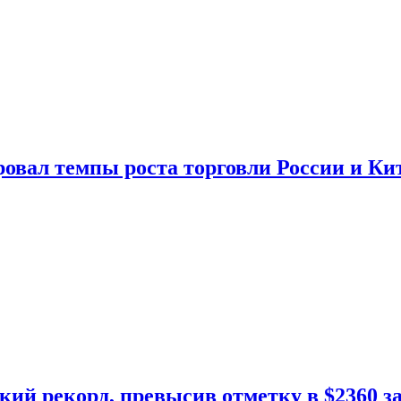
овал темпы роста торговли России и Ки
кий рекорд, превысив отметку в $2360 з