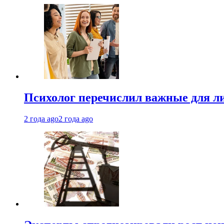
Психолог перечислил важные для ли
2 года ago
2 года ago