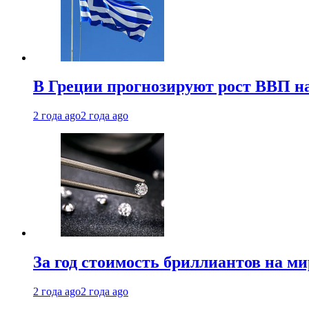
В Греции прогнозируют рост ВВП на
2 года ago
2 года ago
За год стоимость бриллиантов на м
2 года ago
2 года ago