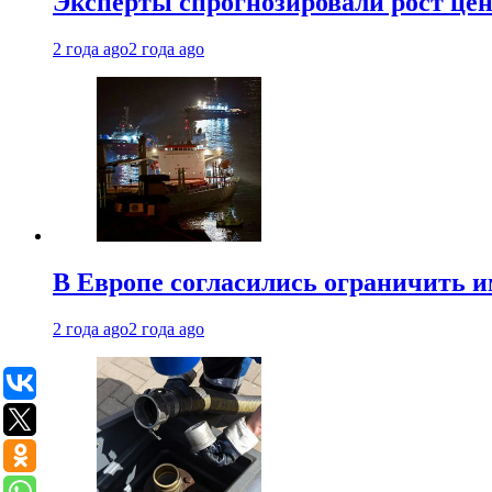
Эксперты спрогнозировали рост цен 
2 года ago
2 года ago
В Европе согласились ограничить 
2 года ago
2 года ago