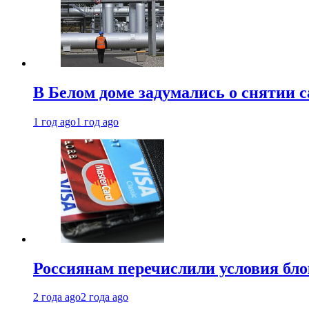
В Белом доме задумались о снятии 
1 год ago
1 год ago
Россиянам перечислили условия бл
2 года ago
2 года ago