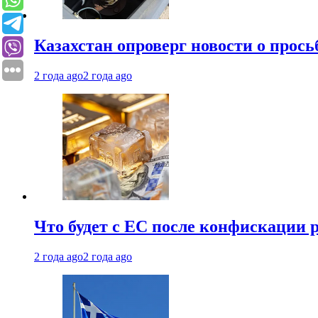
Казахстан опроверг новости о прось
2 года ago
2 года ago
Что будет с ЕС после конфискации 
2 года ago
2 года ago