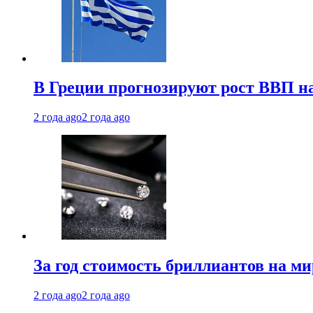
В Греции прогнозируют рост ВВП на
2 года ago
2 года ago
За год стоимость бриллиантов на м
2 года ago
2 года ago