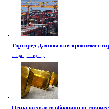
Торгпред Дахновский прокомментир
2 года ago
2 года ago
Цены на золото обновили историчес