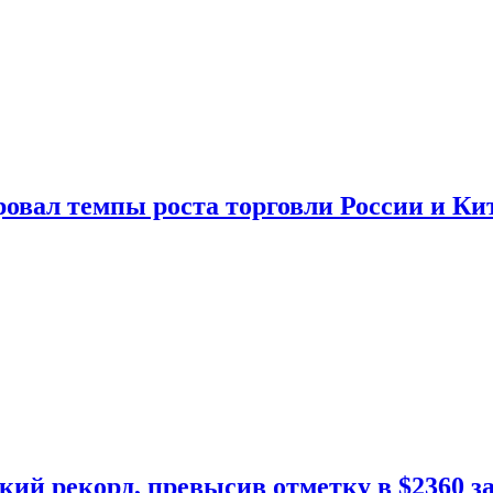
овал темпы роста торговли России и Ки
кий рекорд, превысив отметку в $2360 з