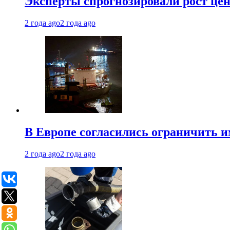
Эксперты спрогнозировали рост цен 
2 года ago
2 года ago
В Европе согласились ограничить 
2 года ago
2 года ago