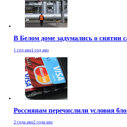
В Белом доме задумались о снятии 
1 год ago
1 год ago
Россиянам перечислили условия бл
2 года ago
2 года ago