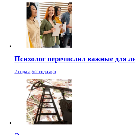
Психолог перечислил важные для ли
2 года ago
2 года ago