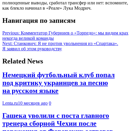
полноценные выводы, сработал трансфер или нет: вспомните,
как блекло начинал в «Реале» Лука Модрич.
Навигация по записям
Previous:
Комментатор Губерниев о «Торпедо»: мы видим крах
некогда великой команды
Next:
Станкович: Я не против увольнения из «Спартака».
Я заявил об этом руководству
Related News
Немецкий футбольный клуб попал
под критику украинцев за песню
на русском языке
Lenta.ru
10 месяцев ago
0
Гашека уволили с поста главного
тренера сборной Чехии после