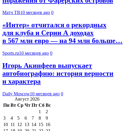
поражения от Фарерских островов
Матч ТВ
10 месяцев ago
0
«Интер» отчитался о рекордных
для клуба и Серии А доходах
в 567 млн евро — на 94 млн больше…
Sports.ru
10 месяцев ago
0
Игорь Акинфеев выпускает
автобиографию: история верности
и характера
Daily Moscow
10 месяцев ago
0
Август 2026
Пн
Вт
Ср
Чт
Пт
Сб
Вс
1
2
3
4
5
6
7
8
9
10
11
12
13
14
15
16
17
18
19
20
21
22
23