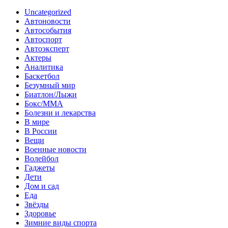
Uncategorized
Автоновости
Автособытия
Автоспорт
Автоэксперт
Актеры
Аналитика
Баскетбол
Безумный мир
Биатлон/Лыжи
Бокс/MMA
Болезни и лекарства
В мире
В России
Вещи
Военные новости
Волейбол
Гаджеты
Дети
Дом и сад
Еда
Звёзды
Здоровье
Зимние виды спорта