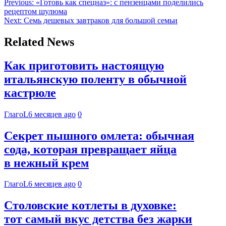
Previous:
«Готовь как спецназ»: с пензенцами поделились
рецептом шулюма
Next:
Семь дешевых завтраков для большой семьи
Related News
Как приготовить настоящую
итальянскую поленту в обычной
кастрюле
ГлагоL
6 месяцев ago
0
Секрет пышного омлета: обычная
сода, которая превращает яйца
в нежный крем
ГлагоL
6 месяцев ago
0
Столовские котлеты в духовке:
тот самый вкус детства без жарки