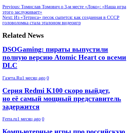
Previous:
Томислав Томович о 3-м месте «Локо»: «Наша игра
этого заслуживает»
Next:
Из «Тетриса» песок сыпется: как созданная в СССР
головоломка стала эталоном видеоигр
Related News
DSOGaming: пираты выпустили
полную версию Atomic Heart со всеми
DLC
Газета.Ru
1 месяц ago
0
Серия Redmi K100 скоро выйдет,
но её самый мощный представитель
задержится
Ferra.ru
1 месяц ago
0
Компьютерные игры про российскую