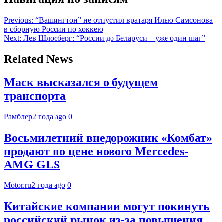
Previous:
“Вашингтон” не отпустил вратаря Илью Самсонова
в сборную России по хоккею
Next:
Лев Шлосберг: “России до Беларуси – уже один шаг”
Related News
Маск высказался о будущем
транспорта
Рамблер
2 года ago
0
Восьмилетний внедорожник «Комбат»
продают по цене нового Mercedes-
AMG GLS
Motor.ru
2 года ago
0
Китайские компании могут покинуть
российский рынок из-за повышения