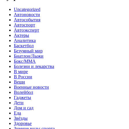
Uncategorized
Автоновости
Автособытия
Автоспорт
Автоэксперт
Актеры
Аналитика
Баскетбол
Безумный мир
Биатлон/Лыжи
Бокс/MMA
Болезни и лекарства
В мире
В России
Вещи
Военные новости
Волейбол
Гаджеты
Дети
Дом и сад
Еда
Звёзды
Здоровье
Зимние виды спорта