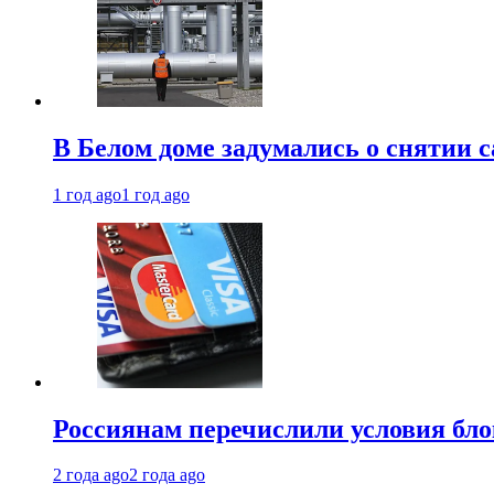
В Белом доме задумались о снятии 
1 год ago
1 год ago
Россиянам перечислили условия бл
2 года ago
2 года ago