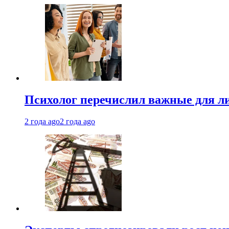
Психолог перечислил важные для ли
2 года ago
2 года ago