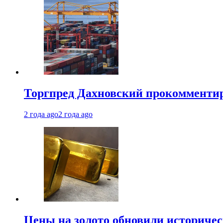
Торгпред Дахновский прокомментир
2 года ago
2 года ago
Цены на золото обновили историчес