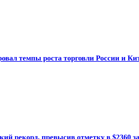
овал темпы роста торговли России и Ки
кий рекорд, превысив отметку в $2360 з