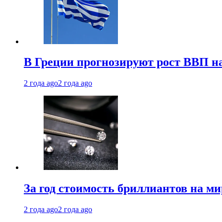
В Греции прогнозируют рост ВВП на
2 года ago
2 года ago
За год стоимость бриллиантов на м
2 года ago
2 года ago