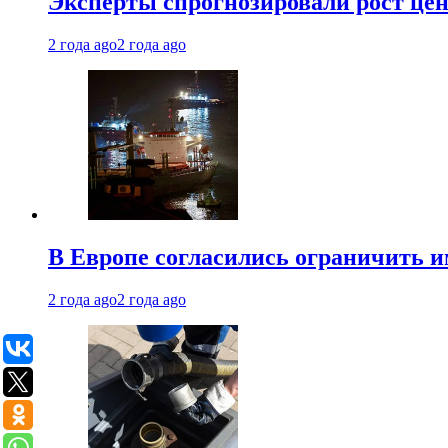
Эксперты спрогнозировали рост цен 
2 года ago
2 года ago
В Европе согласились ограничить 
2 года ago
2 года ago