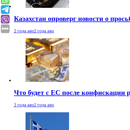
Казахстан опроверг новости о прось
2 года ago
2 года ago
Что будет с ЕС после конфискации 
2 года ago
2 года ago