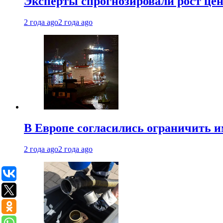
Эксперты спрогнозировали рост цен 
2 года ago
2 года ago
В Европе согласились ограничить 
2 года ago
2 года ago