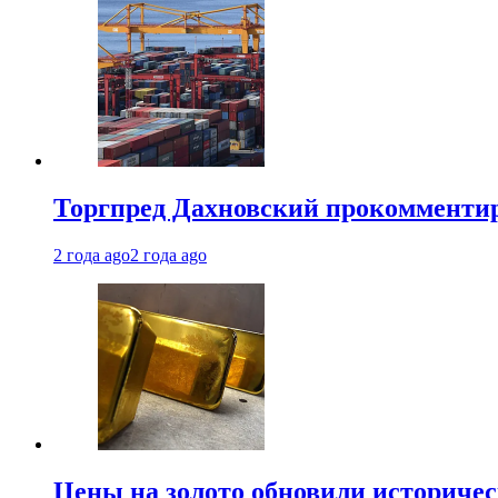
Торгпред Дахновский прокомментир
2 года ago
2 года ago
Цены на золото обновили историчес