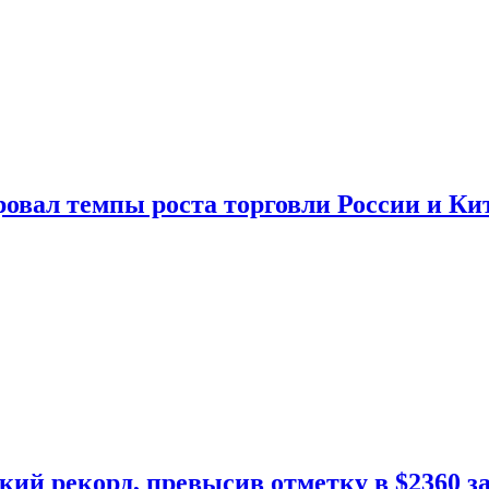
овал темпы роста торговли России и Ки
кий рекорд, превысив отметку в $2360 з