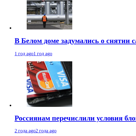
В Белом доме задумались о снятии 
1 год ago
1 год ago
Россиянам перечислили условия бл
2 года ago
2 года ago