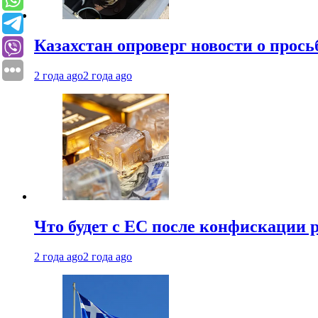
Казахстан опроверг новости о прось
2 года ago
2 года ago
Что будет с ЕС после конфискации 
2 года ago
2 года ago