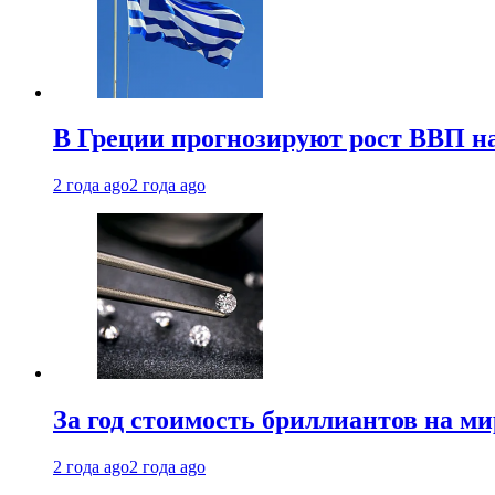
В Греции прогнозируют рост ВВП на
2 года ago
2 года ago
За год стоимость бриллиантов на м
2 года ago
2 года ago