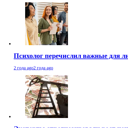
Психолог перечислил важные для ли
2 года ago
2 года ago