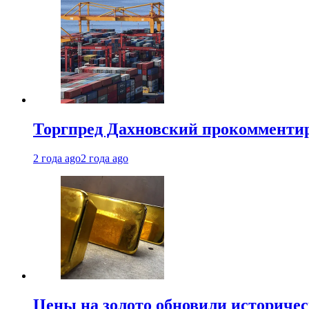
Торгпред Дахновский прокомментир
2 года ago
2 года ago
Цены на золото обновили историчес