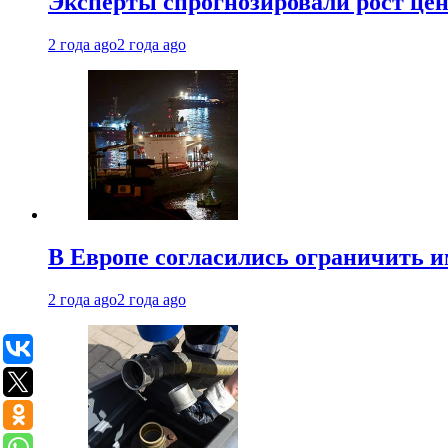
Эксперты спрогнозировали рост цен 
2 года ago
2 года ago
В Европе согласились ограничить 
2 года ago
2 года ago