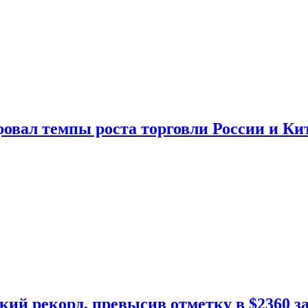
овал темпы роста торговли России и Ки
кий рекорд, превысив отметку в $2360 з