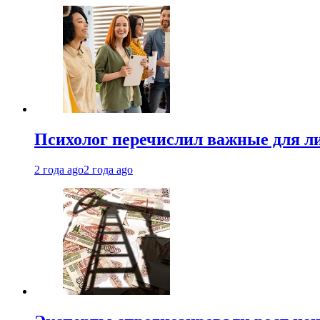
Психолог перечислил важные для ли
2 года ago
2 года ago