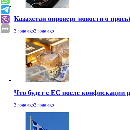
Казахстан опроверг новости о прось
2 года ago
2 года ago
Что будет с ЕС после конфискации 
2 года ago
2 года ago