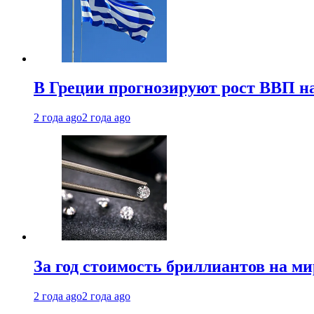
В Греции прогнозируют рост ВВП на
2 года ago
2 года ago
За год стоимость бриллиантов на м
2 года ago
2 года ago