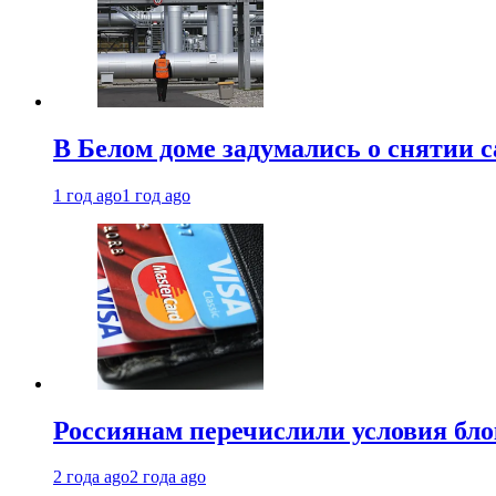
В Белом доме задумались о снятии 
1 год ago
1 год ago
Россиянам перечислили условия бл
2 года ago
2 года ago