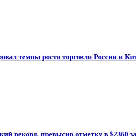
овал темпы роста торговли России и Ки
кий рекорд, превысив отметку в $2360 з