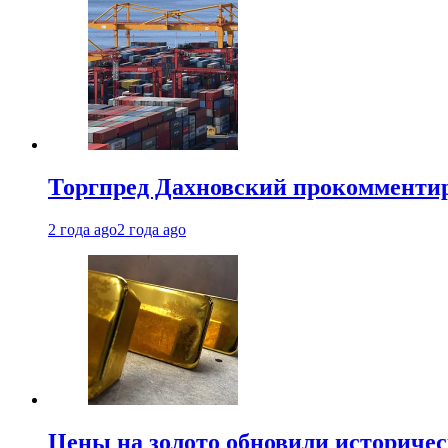
Торгпред Дахновский прокомментир
2 года ago
2 года ago
Цены на золото обновили историчес