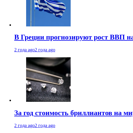
В Греции прогнозируют рост ВВП на
2 года ago
2 года ago
За год стоимость бриллиантов на м
2 года ago
2 года ago