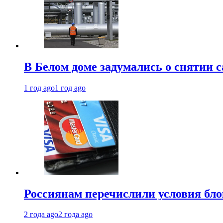
В Белом доме задумались о снятии 
1 год ago
1 год ago
Россиянам перечислили условия бл
2 года ago
2 года ago