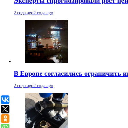
Эксперты спрогнозировали рост цен 
2 года ago
2 года ago
В Европе согласились ограничить 
2 года ago
2 года ago