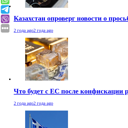
Казахстан опроверг новости о прось
2 года ago
2 года ago
Что будет с ЕС после конфискации 
2 года ago
2 года ago