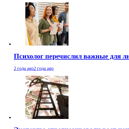
Психолог перечислил важные для ли
2 года ago
2 года ago