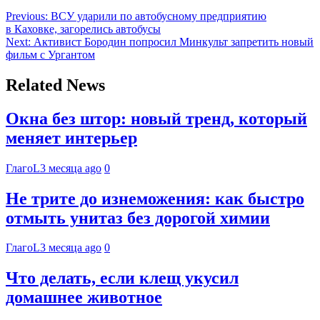
Previous:
ВСУ ударили по автобусному предприятию
в Каховке, загорелись автобусы
Next:
Активист Бородин попросил Минкульт запретить новый
фильм с Ургантом
Related News
Окна без штор: новый тренд, который
меняет интерьер
ГлагоL
3 месяца ago
0
Не трите до изнеможения: как быстро
отмыть унитаз без дорогой химии
ГлагоL
3 месяца ago
0
Что делать, если клещ укусил
домашнее животное