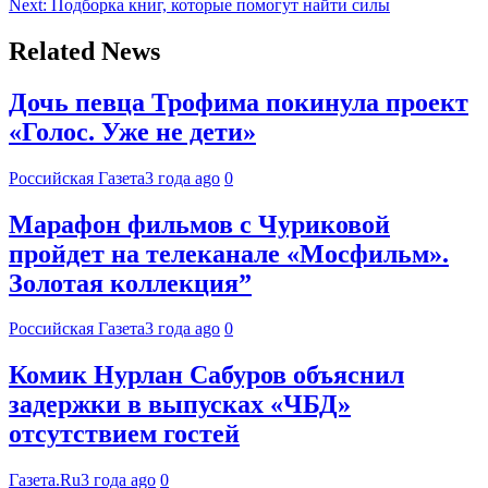
Next:
Подборка книг, которые помогут найти силы
Related News
Дочь певца Трофима покинула проект
«Голос. Уже не дети»
Российская Газета
3 года ago
0
Марафон фильмов с Чуриковой
пройдет на телеканале «Мосфильм».
Золотая коллекция”
Российская Газета
3 года ago
0
Комик Нурлан Сабуров объяснил
задержки в выпусках «ЧБД»
отсутствием гостей
Газета.Ru
3 года ago
0