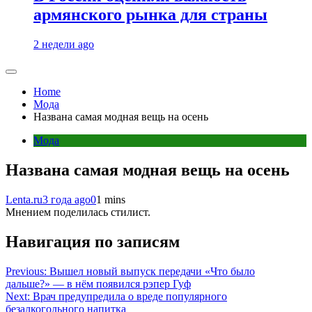
армянского рынка для страны
2 недели ago
Home
Мода
Названа самая модная вещь на осень
Мода
Названа самая модная вещь на осень
Lenta.ru
3 года ago
0
1 mins
Мнением поделилась стилист.
Навигация по записям
Previous:
Вышел новый выпуск передачи «Что было
дальше?» — в нём появился рэпер Гуф
Next:
Врач предупредила о вреде популярного
безалкогольного напитка