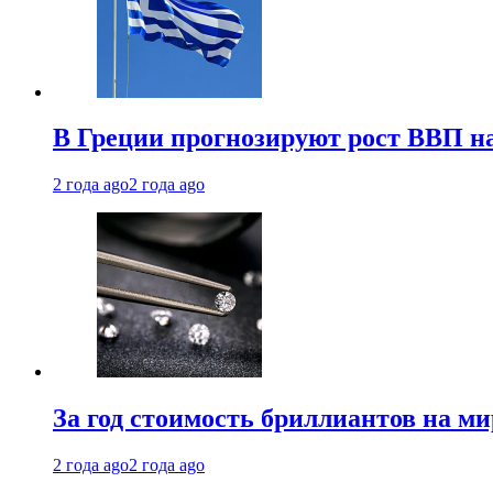
В Греции прогнозируют рост ВВП на
2 года ago
2 года ago
За год стоимость бриллиантов на м
2 года ago
2 года ago