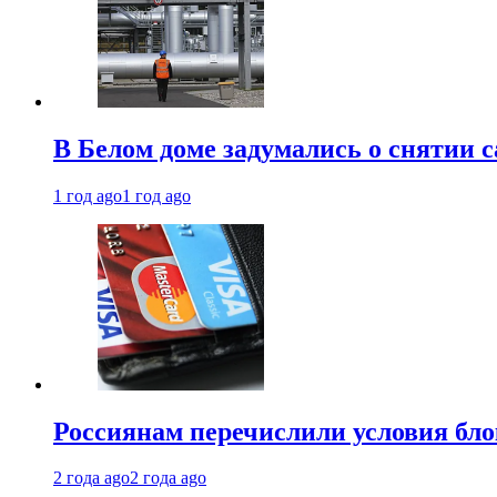
В Белом доме задумались о снятии 
1 год ago
1 год ago
Россиянам перечислили условия бл
2 года ago
2 года ago