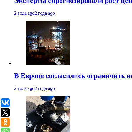
Эксперты спрогнозировали рост цен 
2 года ago
2 года ago
В Европе согласились ограничить 
2 года ago
2 года ago