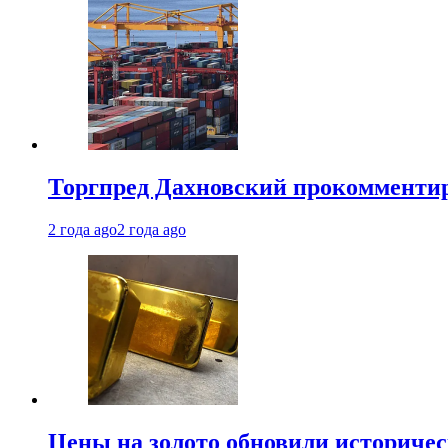
Торгпред Дахновский прокомментир
2 года ago
2 года ago
Цены на золото обновили историчес