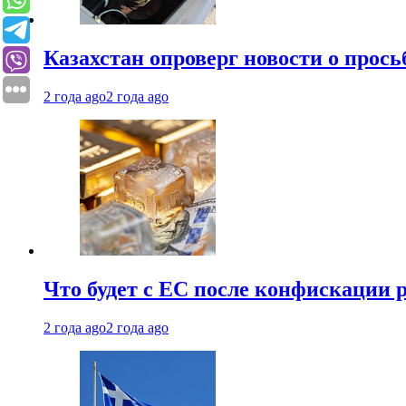
Казахстан опроверг новости о прось
2 года ago
2 года ago
Что будет с ЕС после конфискации 
2 года ago
2 года ago