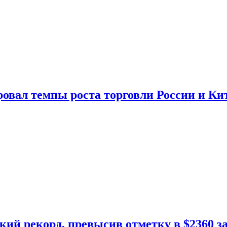
овал темпы роста торговли России и Ки
кий рекорд, превысив отметку в $2360 з