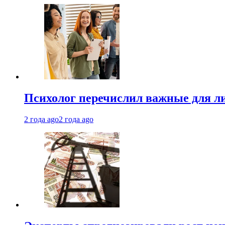
Психолог перечислил важные для ли
2 года ago
2 года ago