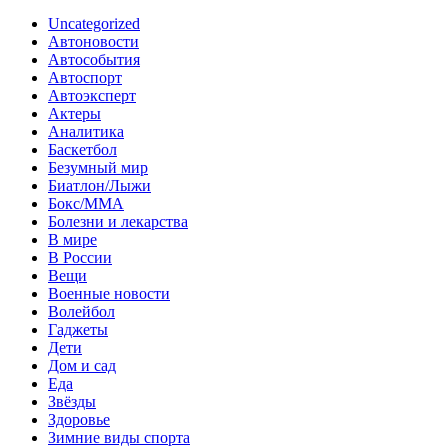
Uncategorized
Автоновости
Автособытия
Автоспорт
Автоэксперт
Актеры
Аналитика
Баскетбол
Безумный мир
Биатлон/Лыжи
Бокс/MMA
Болезни и лекарства
В мире
В России
Вещи
Военные новости
Волейбол
Гаджеты
Дети
Дом и сад
Еда
Звёзды
Здоровье
Зимние виды спорта