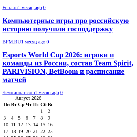
Ferra.ru
1 месяц ago
0
Компьютерные игры про российскую
историю получили господдержку
BFM.RU
1 месяц ago
0
Esports World Cup 2026: игроки и
команды из России, состав Team Spirit,
PARIVISION, BetBoom и расписание
матчей
Чемпионат.com
1 месяц ago
0
Август 2026
Пн
Вт
Ср
Чт
Пт
Сб
Вс
1
2
3
4
5
6
7
8
9
10
11
12
13
14
15
16
17
18
19
20
21
22
23