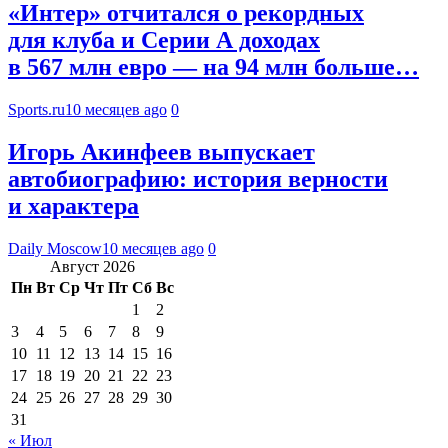
«Интер» отчитался о рекордных
для клуба и Серии А доходах
в 567 млн евро — на 94 млн больше…
Sports.ru
10 месяцев ago
0
Игорь Акинфеев выпускает
автобиографию: история верности
и характера
Daily Moscow
10 месяцев ago
0
Август 2026
Пн
Вт
Ср
Чт
Пт
Сб
Вс
1
2
3
4
5
6
7
8
9
10
11
12
13
14
15
16
17
18
19
20
21
22
23
24
25
26
27
28
29
30
31
« Июл