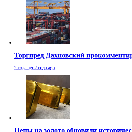
Торгпред Дахновский прокомментир
2 года ago
2 года ago
Цены на золото обновили историчес