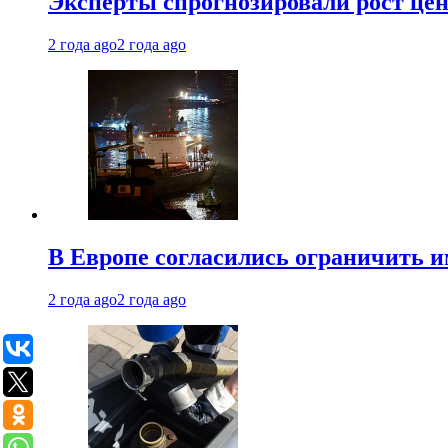
Эксперты спрогнозировали рост цен 
2 года ago
2 года ago
В Европе согласились ограничить 
2 года ago
2 года ago