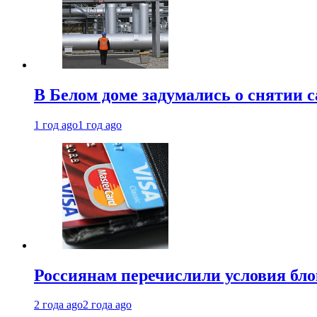
В Белом доме задумались о снятии 
1 год ago
1 год ago
Россиянам перечислили условия бл
2 года ago
2 года ago