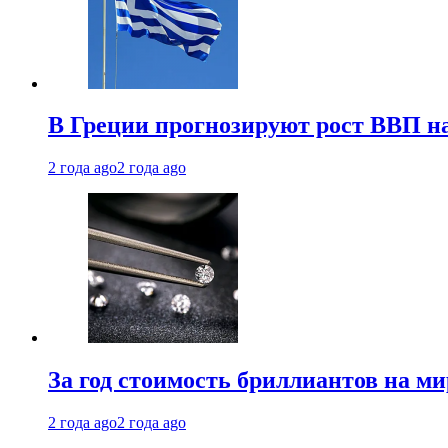
В Греции прогнозируют рост ВВП на
2 года ago
2 года ago
За год стоимость бриллиантов на м
2 года ago
2 года ago