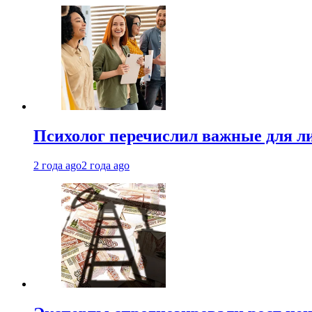
Психолог перечислил важные для ли
2 года ago
2 года ago