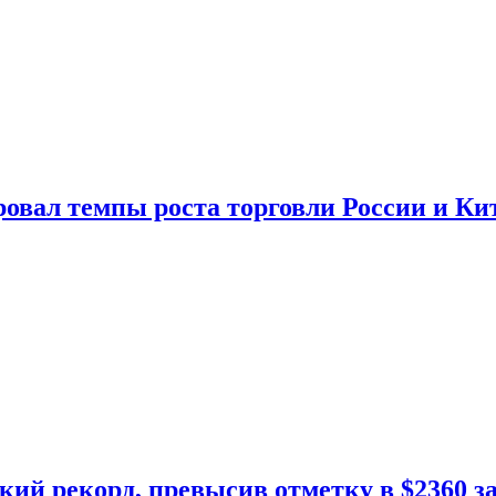
овал темпы роста торговли России и Ки
кий рекорд, превысив отметку в $2360 з