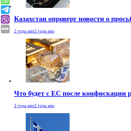
Казахстан опроверг новости о прось
2 года ago
2 года ago
Что будет с ЕС после конфискации 
2 года ago
2 года ago