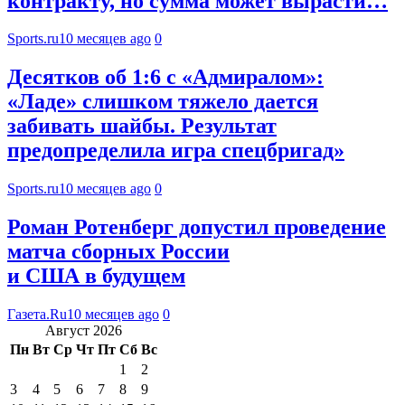
контракту, но сумма может вырасти…
Sports.ru
10 месяцев ago
0
Десятков об 1:6 с «Адмиралом»:
«Ладе» слишком тяжело дается
забивать шайбы. Результат
предопределила игра спецбригад»
Sports.ru
10 месяцев ago
0
Роман Ротенберг допустил проведение
матча сборных России
и США в будущем
Газета.Ru
10 месяцев ago
0
Август 2026
Пн
Вт
Ср
Чт
Пт
Сб
Вс
1
2
3
4
5
6
7
8
9