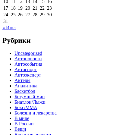
10
11
12
13
14
15
16
17
18
19
20
21
22
23
24
25
26
27
28
29
30
31
« Июл
Рубрики
Uncategorized
Автоновости
Автособытия
Автоспорт
Автоэксперт
Актеры
Аналитика
Баскетбол
Безумный мир
Биатлон/Лыжи
Бокс/MMA
Болезни и лекарства
В мире
В России
Вещи
Военные новости