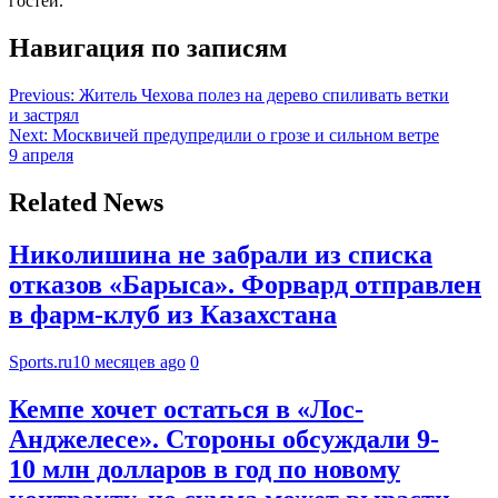
гостей.
Навигация по записям
Previous:
Житель Чехова полез на дерево спиливать ветки
и застрял
Next:
Москвичей предупредили о грозе и сильном ветре
9 апреля
Related News
Николишина не забрали из списка
отказов «Барыса». Форвард отправлен
в фарм-клуб из Казахстана
Sports.ru
10 месяцев ago
0
Кемпе хочет остаться в «Лос-
Анджелесе». Стороны обсуждали 9-
10 млн долларов в год по новому