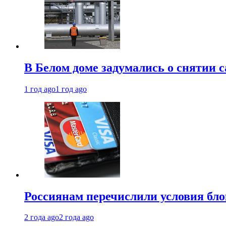
В Белом доме задумались о снятии 
1 год ago
1 год ago
Россиянам перечислили условия бл
2 года ago
2 года ago