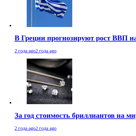
В Греции прогнозируют рост ВВП на
2 года ago
2 года ago
За год стоимость бриллиантов на м
2 года ago
2 года ago