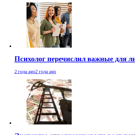
Психолог перечислил важные для ли
2 года ago
2 года ago