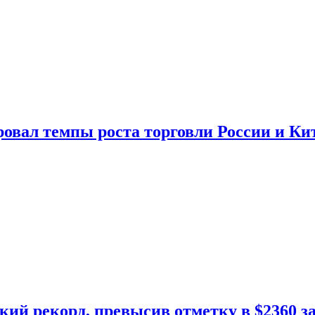
овал темпы роста торговли России и Ки
кий рекорд, превысив отметку в $2360 з