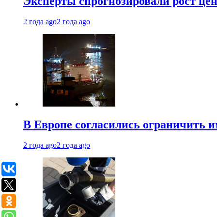
Эксперты спрогнозировали рост цен 
2 года ago
2 года ago
В Европе согласились ограничить 
2 года ago
2 года ago