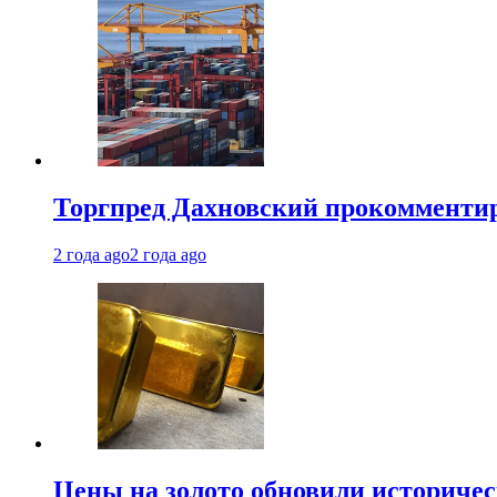
Торгпред Дахновский прокомментир
2 года ago
2 года ago
Цены на золото обновили историчес