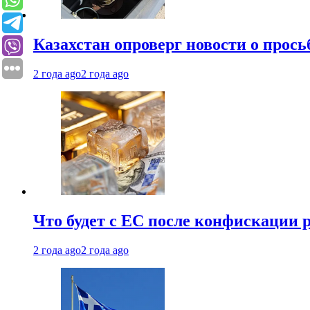
Казахстан опроверг новости о прось
2 года ago
2 года ago
Что будет с ЕС после конфискации 
2 года ago
2 года ago