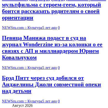
мультфильма c героем-геем, который
боится рассказать родителям о своей
ориентации
NEWSru.com :: Культура
5 лет ago
0
Певица Манижа подаст в суд на
журнал Wonderzine из-за колонки о ее
связях с АП и миллиардером Юрием
Ковальчуком
NEWSru.com :: Культура
5 лет ago
0
Брэд Питт через суд добился от
Анджелины Джоли совместной опеки
над детьми
NEWSru.com :: Культура
5 лет ago
0
Август 2026