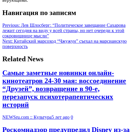
верующими.
Навигация по записям
Previous:
Лев Шлосберг: “Политическое завещание Сахарова
лежит сегодня на виду у всей страны, но нет очереди к этой
сокровищнице мысли”
Next:
Китайский марсоход “Чжужун” съехал на марсианскую
поверхность
Related News
Самые заметные новинки онлайн-
кинотеатров 24-30 мая: воссоединение
“Друзей”, возвращение в 90-е,
перезапуск психотерапевтических
историй
NEWSru.com :: Культура
5 лет ago
0
Роскомнадзор предупредил Disney из-за